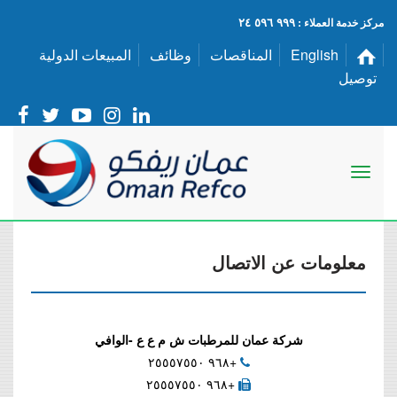
٩٩٩ ٥٩٦ ٢٤
مركز خدمة العملاء :
English
المناقصات
وظائف
المبيعات الدولية
توصيل
معلومات عن الاتصال
شركة عمان للمرطبات ش م ع ع -الوافي
+٩٦٨ ٢٥٥٥٧٥٥٠
+٩٦٨ ٢٥٥٥٧٥٥٠