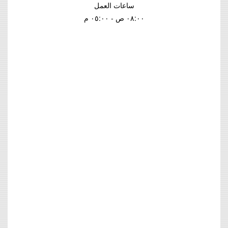
ساعات العمل
٠٨:٠٠ ص - ٠٥:٠٠ م