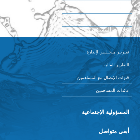
الجوائز
رحلة إلى المصنع
علاقات المستثمرين
تقـريـر مـجـلـس اإلدارة
التقارير المالية
قنوات الإتصال مع المساهمين
عائدات المساهمين
المسؤولية الإجتماعية
أبقى متواصل