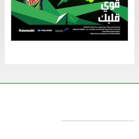
-->
متحد
مهمتنا & رؤيتنا