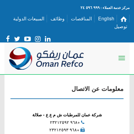
٩٩٩ ٥٩٦ ٢٤
مركز خدمة العملاء :
English
المناقصات
وظائف
المبيعات الدولية
توصيل
معلومات عن الاتصال
شركة عمان للمرطبات ش م ع ع - صلالة
+٩٦٨ ٢٣٢١٢٥٩٢
+٩٦٨ ٢٣٢١٢٥٩٣