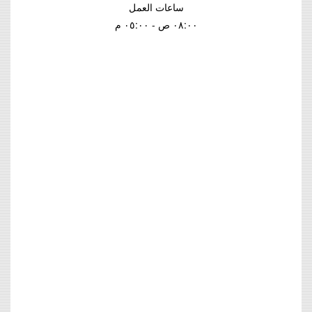
ساعات العمل
٠٨:٠٠ ص - ٠٥:٠٠ م